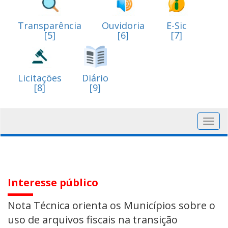
Transparência
Ouvidoria
E-Sic
[5]
[6]
[7]
Licitações
Diário
[8]
[9]
Toggl
navig
Interesse público
Nota Técnica orienta os Municípios sobre o
uso de arquivos fiscais na transição