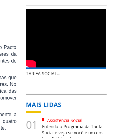
o Pacto
eres da
antes de
TARIFA SOCIAL...
 mas que
res. No
ica das
promover
MAIS LIDAS
mente a
Assistência Social
01
 quatro
Entenda o Programa da Tarifa
nte.
Social e veja se você é um dos