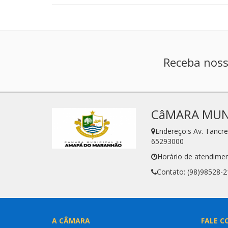
Receba noss
CâMARA MUN
Endereço:s Av. Tanc
65293000
Horário de atendimen
Contato: (98)98528-
A CÂMARA
FALE C