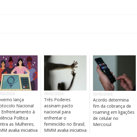
/03/2026
06/02/2026
02/02/2026
verno lança
Três Poderes
Acordo determina
otocolo Nacional
assinam pacto
fim da cobrança de
 Enfrentamento à
nacional para
roaming em ligações
olência Política
enfrentar o
de celular no
ntra as Mulheres;
feminicídio no Brasil;
Mercosul
M avalia iniciativa
MMM avalia iniciativa