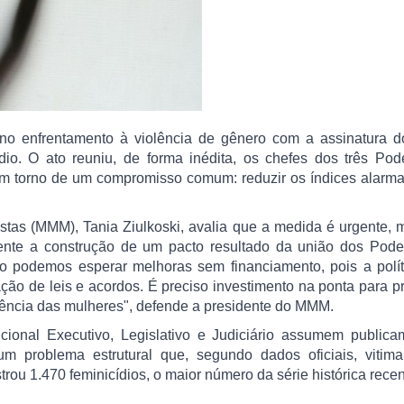
e no enfrentamento à violência de gênero com a assinatura d
dio. O ato reuniu, de forma inédita, os chefes dos três Pod
, em torno de um compromisso comum: reduzir os índices alarm
stas (MMM), Tania Ziulkoski, avalia que a medida é urgente,
ente a construção de um pacto resultado da união dos Pode
 podemos esperar melhoras sem financiamento, pois a polít
ção de leis e acordos. É preciso investimento na ponta para 
vência das mulheres", defende a presidente do MMM.
cional Executivo, Legislativo e Judiciário assumem publica
um problema estrutural que, segundo dados oficiais, vitima
trou 1.470 feminicídios, o maior número da série histórica rece