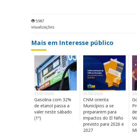
5987
visualizações
Mais em Interesse público
31/07/2026
01/06/2026
26
Gasolina com 32%
CNM orienta
Go
de etanol passa a
Municípios a se
Pr
valer neste sábado
prepararem para
de
(1º)
impactos do El Niño
Vi
previsto para 2026 e
co
2027
MM