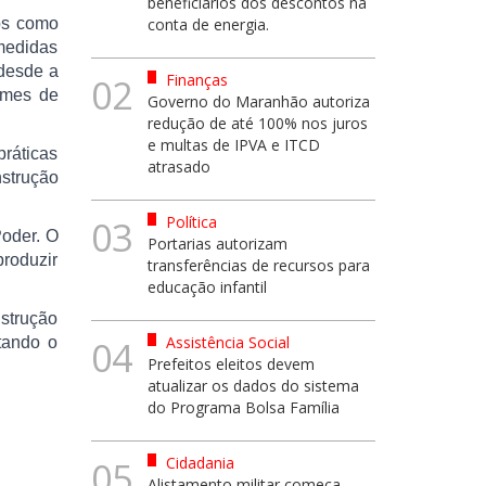
beneficiários dos descontos na
xos como
conta de energia.
medidas
 desde a
Finanças
02
rimes de
Governo do Maranhão autoriza
redução de até 100% nos juros
e multas de IPVA e ITCD
práticas
atrasado
nstrução
Política
03
Poder. O
Portarias autorizam
roduzir
transferências de recursos para
educação infantil
strução
Assistência Social
tando o
04
Prefeitos eleitos devem
atualizar os dados do sistema
do Programa Bolsa Família
Cidadania
05
Alistamento militar começa