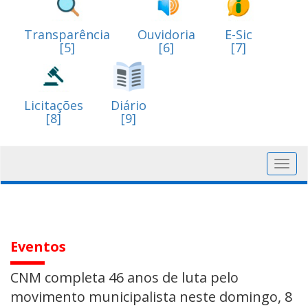
Transparência
Ouvidoria
E-Sic
[5]
[6]
[7]
Licitações
Diário
[8]
[9]
Toggl
navig
Eventos
CNM completa 46 anos de luta pelo
movimento municipalista neste domingo, 8