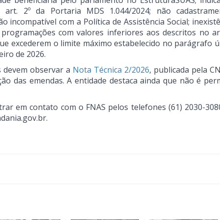
ade beneficiária pelo parlamento no EstruturaSUAS; indic
 art. 2º da Portaria MDS 1.044/2024; não cadastram
incompatível com a Política de Assistência Social; inexistê
 programações com valores inferiores aos descritos no art
que excederem o limite máximo estabelecido no parágrafo ú
eiro de 2026.
es devem observar a
Nota Técnica 2/2026
, publicada pela C
ção das emendas. A entidade destaca ainda que não é perm
rar em contato com o FNAS pelos telefones (61) 2030-3080
dania.gov.br.