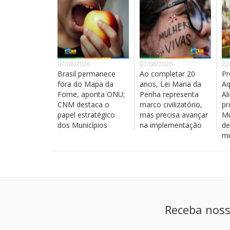
07/08/2026
07/08/2026
22
Brasil permanece
Ao completar 20
Pr
fora do Mapa da
anos, Lei Maria da
Aq
Fome, aponta ONU;
Penha representa
Al
CNM destaca o
marco civilizatório,
pr
papel estratégico
mas precisa avançar
Mu
dos Municípios
na implementação
de
mu
Receba noss