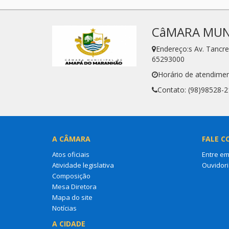
CâMARA MUN
Endereço:s Av. Tanc
65293000
Horário de atendimen
Contato: (98)98528-
A CÂMARA
FALE C
Atos oficiais
Entre em
Atividade legislativa
Ouvidori
Composição
Mesa Diretora
Mapa do site
Notícias
A CIDADE