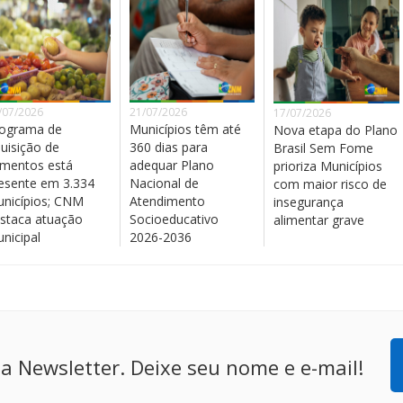
/07/2026
21/07/2026
17/07/2026
ograma de
Municípios têm até
Nova etapa do Plano
uisição de
360 dias para
Brasil Sem Fome
imentos está
adequar Plano
prioriza Municípios
esente em 3.334
Nacional de
com maior risco de
nicípios; CNM
Atendimento
insegurança
staca atuação
Socioeducativo
alimentar grave
nicipal
2026-2036
a Newsletter. Deixe seu nome e e-mail!