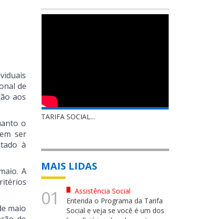
viduais
onal de
ção aos
TARIFA SOCIAL...
uanto o
dem ser
ltado à
MAIS LIDAS
maio. A
itérios
Assistência Social
01
Entenda o Programa da Tarifa
de maio
Social e veja se você é um dos