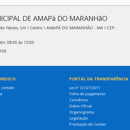
ICIPAL DE AMAPá DO MARANHãO
redo Neves, s/n \ Centro \ AMAPÁ DO MARANHÃO - MA \ CEP:
to: 08:00 às 13:00
2106
ONOSCO
PORTAL DA TRANSPARÊNCIA
 contato
Lei nº 12.527/2011
a
Folha de pagamento
Convênios
Diário Oficial
Organograma
Legislação
Prestação de Contas