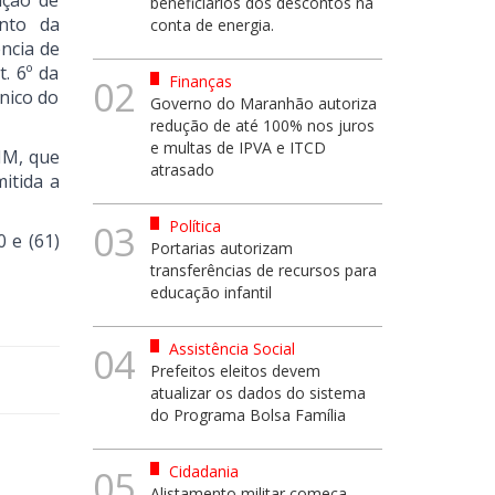
ação de
beneficiários dos descontos na
ento da
conta de energia.
ncia de
. 6º da
Finanças
02
nico do
Governo do Maranhão autoriza
redução de até 100% nos juros
e multas de IPVA e ITCD
NM, que
atrasado
itida a
Política
03
 e (61)
Portarias autorizam
transferências de recursos para
educação infantil
Assistência Social
04
Prefeitos eleitos devem
atualizar os dados do sistema
do Programa Bolsa Família
Cidadania
05
Alistamento militar começa