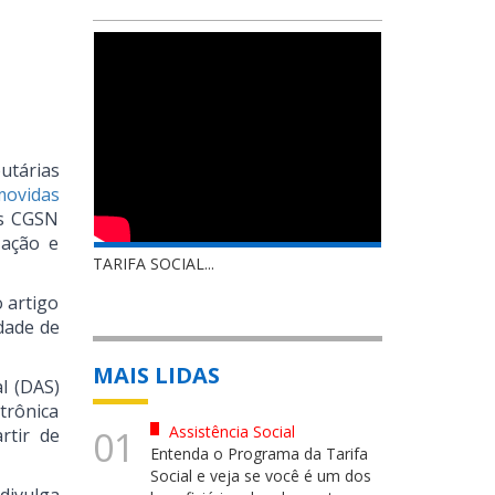
utárias
ovidas
es CGSN
zação e
TARIFA SOCIAL...
 artigo
dade de
MAIS LIDAS
l (DAS)
etrônica
Assistência Social
01
rtir de
Entenda o Programa da Tarifa
Social e veja se você é um dos