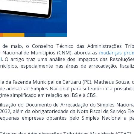
4 de maio, o Conselho Técnico das Administrações Trib
ão Nacional de Municípios (CNM), aborda as
mudanças prom
l
. O artigo traz uma análise dos impactos das Resoluçõ
cípios, especialmente nas áreas de arrecadação, fiscali
ia da Fazenda Municipal de Caruaru (PE), Matheus Souza, o
 de adesão ao Simples Nacional para setembro e a possibili
ime simplificado em relação ao IBS e à CBS.
utilização do Documento de Arrecadação do Simples Naciona
2032, além da obrigatoriedade da Nota Fiscal de Serviço El
pequenas empresas optantes pelo Simples Nacional a pa