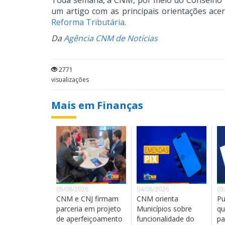
Toda semana, a CNM, por meio do Conselho Té
um artigo com as principais orientações ace
Reforma Tributária
.
Da
Agência CNM de Notícias
2771
visualizações
Mais em Finanças
05/08/2026
04/08/2026
03
CNM e CNJ firmam
CNM orienta
Pu
parceria em projeto
Municípios sobre
qu
de aperfeiçoamento
funcionalidade do
pa