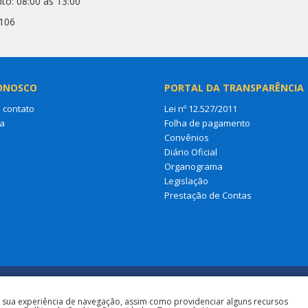
to: 08:00 às 13:00
2106
ONOSCO
PORTAL DA TRANSPARÊNCIA
 contato
Lei nº 12.527/2011
a
Folha de pagamento
Convênios
Diário Oficial
Organograma
Legislação
Prestação de Contas
a sua experiência de navegação, assim como providenciar alguns recursos