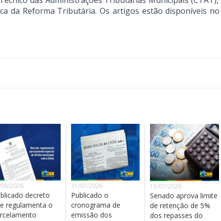
cnico das Administrações Tributárias Municipais (CTAT), 
rca da Reforma Tributária. Os artigos estão disponíveis n
/08/2026
31/07/2026
15/07/2026
blicado decreto
Publicado o
Senado aprova limite
e regulamenta o
cronograma de
de retenção de 5%
rcelamento
emissão dos
dos repasses do