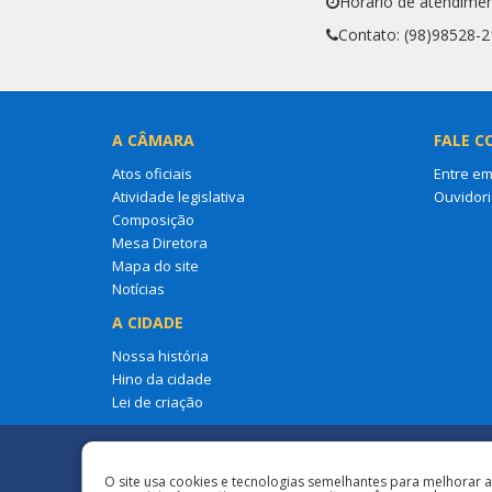
Horário de atendimen
Contato: (98)98528-
A CÂMARA
FALE C
Atos oficiais
Entre em
Atividade legislativa
Ouvidori
Composição
Mesa Diretora
Mapa do site
Notícias
A CIDADE
Nossa história
Hino da cidade
Lei de criação
Redes Sociais
O site usa cookies e tecnologias semelhantes para melhorar 