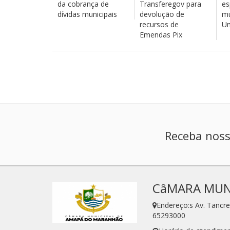
da cobrança de
Transferegov para
es
dívidas municipais
devolução de
mu
recursos de
Un
Emendas Pix
Receba noss
CâMARA MUN
Endereço:s Av. Tanc
65293000