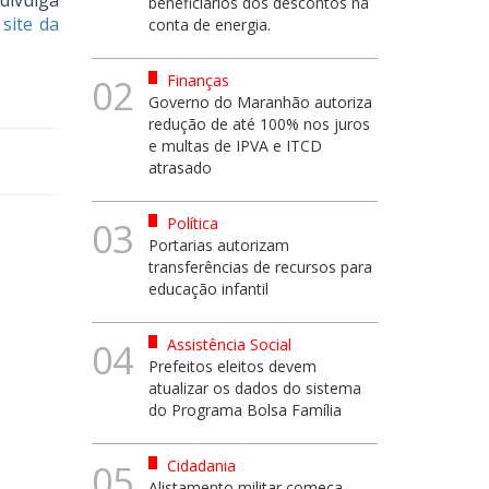
divulga
beneficiários dos descontos na
o
site da
conta de energia.
Finanças
02
Governo do Maranhão autoriza
redução de até 100% nos juros
e multas de IPVA e ITCD
atrasado
Política
03
Portarias autorizam
transferências de recursos para
educação infantil
Assistência Social
04
Prefeitos eleitos devem
atualizar os dados do sistema
do Programa Bolsa Família
Cidadania
05
Alistamento militar começa