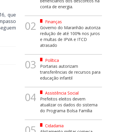
beneficiários dos descontos na
conta de energia.
16, que
ompasso
Finanças
02
nseguem
Governo do Maranhão autoriza
redução de até 100% nos juros
e multas de IPVA e ITCD
atrasado
Política
03
Portarias autorizam
transferências de recursos para
educação infantil
Assistência Social
04
Prefeitos eleitos devem
atualizar os dados do sistema
do Programa Bolsa Família
Cidadania
05
Alistamento militar começa