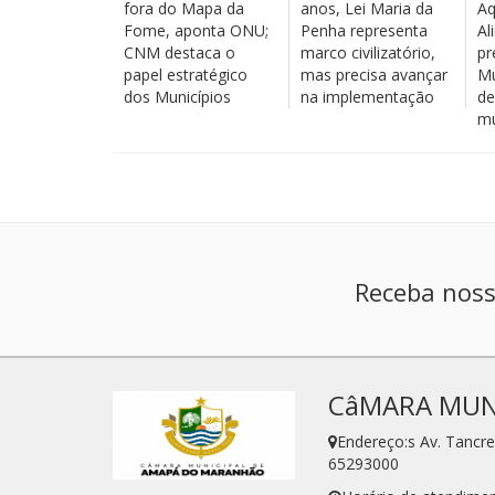
fora do Mapa da
anos, Lei Maria da
Aq
Fome, aponta ONU;
Penha representa
Al
CNM destaca o
marco civilizatório,
pr
papel estratégico
mas precisa avançar
Mu
dos Municípios
na implementação
de
mu
Receba noss
CâMARA MUN
Endereço:s Av. Tanc
65293000