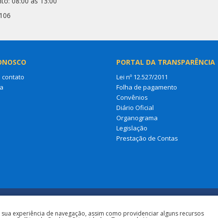
to: 08:00 às 13:00
2106
ONOSCO
PORTAL DA TRANSPARÊNCIA
 contato
Lei nº 12.527/2011
a
Folha de pagamento
Convênios
Diário Oficial
Organograma
Legislação
Prestação de Contas
a sua experiência de navegação, assim como providenciar alguns recursos