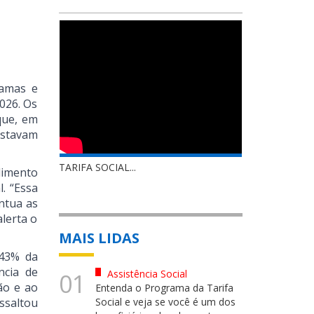
ramas e
2026. Os
que, em
estavam
TARIFA SOCIAL...
dimento
. “Essa
ntua as
alerta o
MAIS LIDAS
 43% da
ncia de
Assistência Social
01
ão e ao
Entenda o Programa da Tarifa
ssaltou
Social e veja se você é um dos