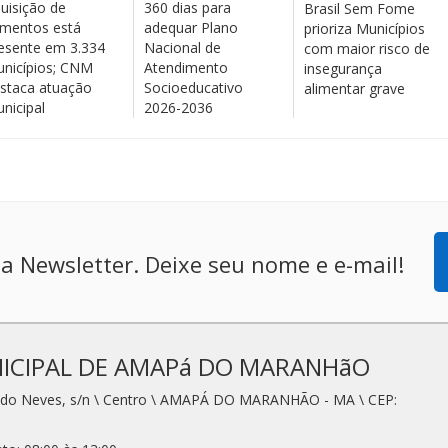
uisição de
360 dias para
Brasil Sem Fome
imentos está
adequar Plano
prioriza Municípios
esente em 3.334
Nacional de
com maior risco de
nicípios; CNM
Atendimento
insegurança
staca atuação
Socioeducativo
alimentar grave
nicipal
2026-2036
a Newsletter. Deixe seu nome e e-mail!
ICIPAL DE AMAPá DO MARANHãO
redo Neves, s/n \ Centro \ AMAPÁ DO MARANHÃO - MA \ CEP: