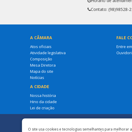
Horário de atendimen
Contato: (98)98528-
A CÂMARA
FALE C
Atos oficiais
Entre em
Atividade legislativa
Ouvidori
Composição
Mesa Diretora
Mapa do site
Notícias
A CIDADE
Nossa história
Hino da cidade
Lei de criação
Redes Sociais
O site usa cookies e tecnologias semelhantes para melhorar 