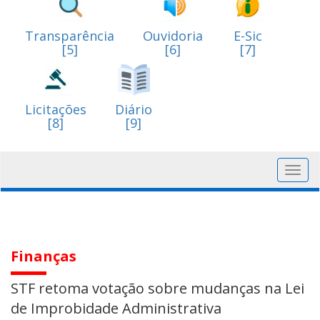
Transparência
Ouvidoria
E-Sic
[5]
[6]
[7]
Licitações
Diário
[8]
[9]
Toggl
navig
Finanças
STF retoma votação sobre mudanças na Lei
de Improbidade Administrativa