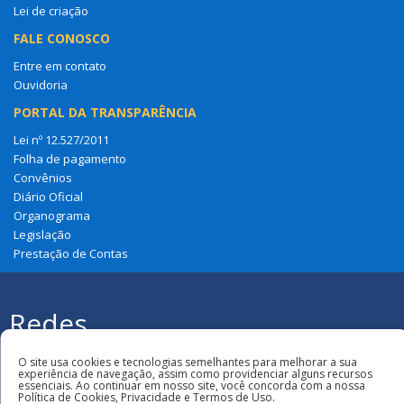
Lei de criação
FALE CONOSCO
Entre em contato
Ouvidoria
PORTAL DA TRANSPARÊNCIA
Lei nº 12.527/2011
Folha de pagamento
Convênios
Diário Oficial
Organograma
Legislação
Prestação de Contas
Redes
Sociais
Todos os direitos reservados à Câmara
O site usa cookies e tecnologias semelhantes para melhorar a sua
Municipal de Amapá Do Maranhão
experiência de navegação, assim como providenciar alguns recursos
essenciais. Ao continuar em nosso site, você concorda com a nossa
Política de Cookies, Privacidade e Termos de Uso.