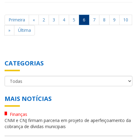
Primeira
«
2
3
4
5
6
7
8
9
10
»
Última
CATEGORIAS
MAIS NOTÍCIAS
Finanças
CNM e CNJ firmam parceria em projeto de aperfeiçoamento da
cobrança de dívidas municipais