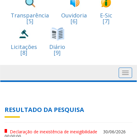
Transparência
Ouvidoria
E-Sic
[5]
[6]
[7]
Licitações
Diário
[8]
[9]
Toggl
navig
RESULTADO DA PESQUISA
Declaração de inexistência de inexigibilidade
30/06/2026
00:00:00