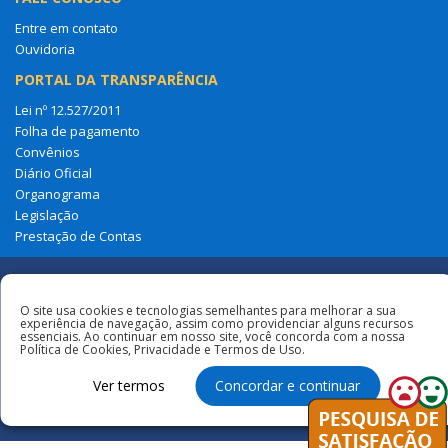
Entre em contato
Ouvidoria
PORTAL DA TRANSPARÊNCIA
Lei nº 12.527/2011
Folha de pagamento
Convênios
Diário Oficial
Organograma
Legislação
Prestação de Contas
Redes
O site usa cookies e tecnologias semelhantes para melhorar a sua
experiência de navegação, assim como providenciar alguns recursos
Sociais
essenciais. Ao continuar em nosso site, você concorda com a nossa
Todos os direitos reservados à Câmara
Política de Cookies, Privacidade e Termos de Uso.
Municipal de Amapá Do Maranhão
Ver termos
Concordar e continuar