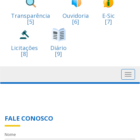
Transparência
Ouvidoria
E-Sic
[5]
[6]
[7]
Licitações
Diário
[8]
[9]
Toggl
navig
FALE CONOSCO
Nome