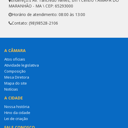
Endereço:s Av. Tancredo Neves, s/n \ Centro \ AMAPÁ DO
MARANHÃO - MA \ CEP: 65293000
Horário de atendimento: 08:00 às 13:00
Contato: (98)98528-2106
A CÂMARA
Atos oficiais
Atividade legislativa
Composição
Mesa Diretora
Mapa do site
Notícias
A CIDADE
Nossa história
Hino da cidade
Lei de criação
FALE CONOSCO