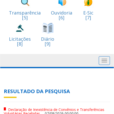
Transparência
Ouvidoria
E-Sic
[5]
[6]
[7]
Licitações
Diário
[8]
[9]
Toggl
navig
RESULTADO DA PESQUISA
Declaração de Inexistência de Convênios e Transferências
Voluntárias Recebidas
07/08/2026 00:00:00