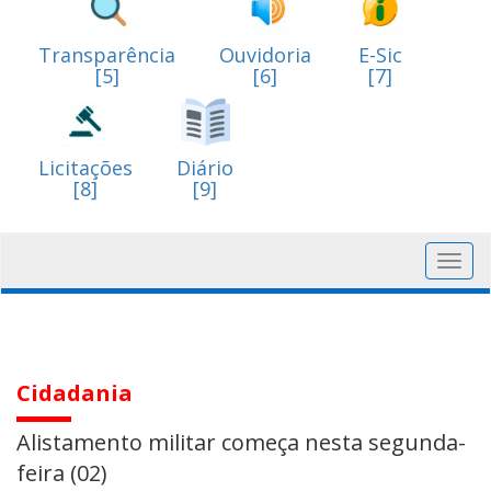
Transparência
Ouvidoria
E-Sic
[5]
[6]
[7]
Licitações
Diário
[8]
[9]
Toggl
navig
Cidadania
Alistamento militar começa nesta segunda-
feira (02)