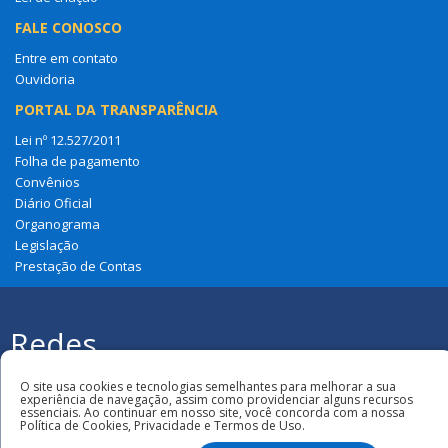
FALE CONOSCO
Entre em contato
Ouvidoria
PORTAL DA TRANSPARÊNCIA
Lei nº 12.527/2011
Folha de pagamento
Convênios
Diário Oficial
Organograma
Legislação
Prestação de Contas
Redes
Sociais
Todos os direitos reservados à Câmara
O site usa cookies e tecnologias semelhantes para melhorar a sua
Municipal de Amapá Do Maranhão
experiência de navegação, assim como providenciar alguns recursos
essenciais. Ao continuar em nosso site, você concorda com a nossa
Política de Cookies, Privacidade e Termos de Uso.