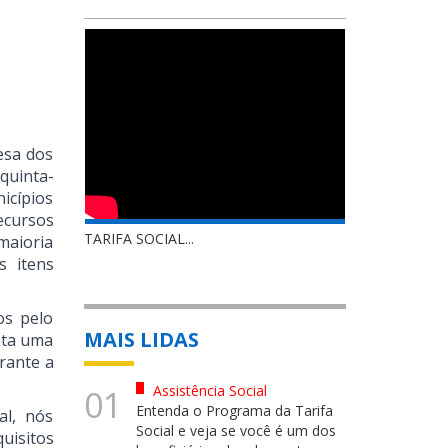
esa dos
quinta-
icípios
ecursos
TARIFA SOCIAL...
maioria
s itens
os pelo
MAIS LIDAS
nta uma
urante a
Assistência Social
01
Entenda o Programa da Tarifa
al, nós
Social e veja se você é um dos
uisitos