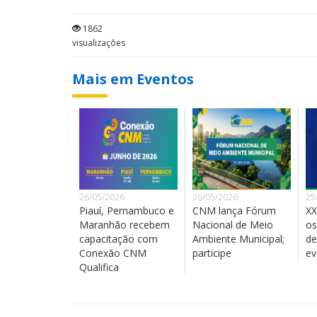
1862
visualizações
Mais em Eventos
26/05/2026
26/05/2026
25
Piauí, Pernambuco e
CNM lança Fórum
XX
Maranhão recebem
Nacional de Meio
os
capacitação com
Ambiente Municipal;
de
Conexão CNM
participe
ev
Qualifica