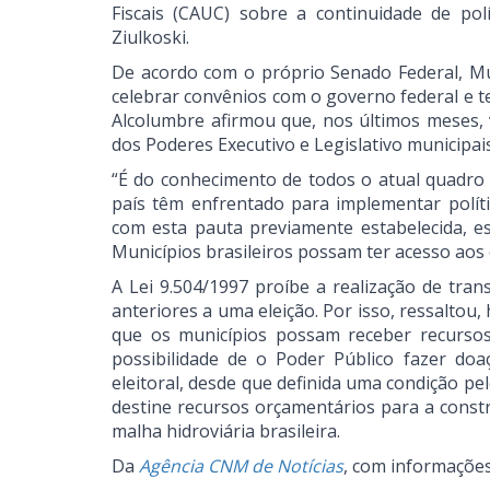
Fiscais (CAUC) sobre a continuidade de pol
Ziulkoski.
De acordo com o próprio Senado Federal, Mun
celebrar convênios com o governo federal e 
Alcolumbre afirmou que, nos últimos meses,
dos Poderes Executivo e Legislativo municipai
“É do conhecimento de todos o atual quadro d
país têm enfrentado para implementar polític
com esta pauta previamente estabelecida, e
Municípios brasileiros possam ter acesso aos 
A Lei 9.504/1997 proíbe a realização de tran
anteriores a uma eleição. Por isso, ressaltou
que os municípios possam receber recurso
possibilidade de o Poder Público fazer doa
eleitoral, desde que definida uma condição p
destine recursos orçamentários para a const
malha hidroviária brasileira.
Da
Agência CNM de Notícias
, com informaçõe