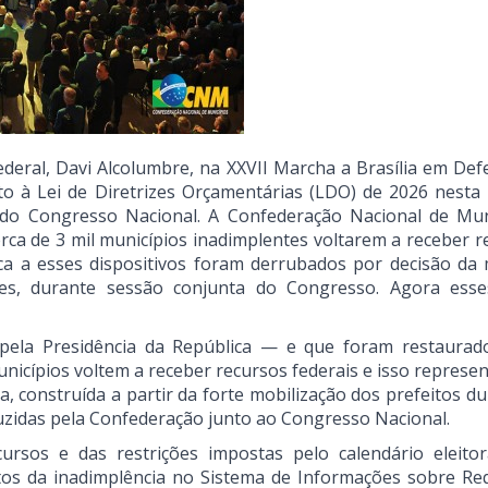
eral, Davi Alcolumbre, na XXVII Marcha a Brasília em Def
o à Lei de Diretrizes Orçamentárias (LDO) de 2026 nesta 
 do Congresso Nacional. A Confederação Nacional de Mun
ca de 3 mil municípios inadimplentes voltarem a receber r
ica a esses dispositivos foram derrubados por decisão da 
es, durante sessão conjunta do Congresso. Agora esse
 pela Presidência da República — e que foram restaurad
nicípios voltem a receber recursos federais e isso represe
, construída a partir da forte mobilização dos prefeitos d
duzidas pela Confederação junto ao Congresso Nacional.
rsos e das restrições impostas pelo calendário eleitor
os da inadimplência no Sistema de Informações sobre Req