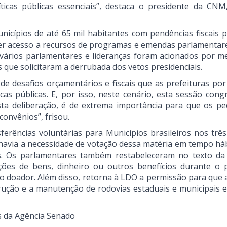
íticas públicas essenciais”, destaca o presidente da CNM
icípios de até 65 mil habitantes com pendências fiscais 
ter acesso a recursos de programas e emendas parlamentare
 vários parlamentares e lideranças foram acionados por 
s que solicitaram a derrubada dos vetos presidenciais.
e desafios orçamentários e fiscais que as prefeituras por
as públicas. E, por isso, neste cenário, esta sessão congr
sta deliberação, é de extrema importância para que os p
convênios”, frisou.
sferências voluntárias para Municípios brasileiros nos trê
, havia a necessidade de votação dessa matéria em tempo há
s. Os parlamentares também restabeleceram no texto d
ções de bens, dinheiro ou outros benefícios durante o 
elo doador. Além disso, retorna à LDO a permissão para que 
rução e a manutenção de rodovias estaduais e municipais e
s da Agência Senado