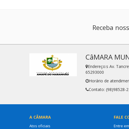
Receba noss
CâMARA MUN
Endereço:s Av. Tanc
65293000
Horário de atendimen
Contato: (98)98528-
A CÂMARA
FALE C
Atos oficiais
Entre em