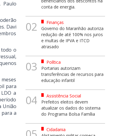
beneficiários dos descontos na
, Paulo
conta de energia.
poderão
Finanças
02
s. Davi
Governo do Maranhão autoriza
membros
redução de até 100% nos juros
e multas de IPVA e ITCD
atrasado
 todo o
essual,
Política
03
equenos
Portarias autorizam
transferências de recursos para
s meses
educação infantil
bil para
a LDO a
Assistência Social
04
período
Prefeitos eleitos devem
a União
atualizar os dados do sistema
 para a
do Programa Bolsa Família
Cidadania
05
Alistamento militar começa